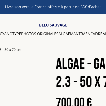
Livraison vers la France offerte à partir de 65€ d'achat
BLEU SAUVAGE
 CYANOTYPE
PHOTOS ORIGINALES
ALGAE
MANTRA
ENCADREM
3 - 50 x 70 cm
Algae - G
2.3 - 50 x
700,00 €