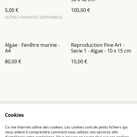
5,00 €
100,00 €
AUTRES VARIANTES DISPONIBLES
Algae - Fenêtre marine -
Reproduction Fine Art -
A4
Serie 1 - Algae - 10 x 15 cm
80,00 €
10,00 €
Cookies
Contact
Conditions
Politique de
Politique de cookies
Ce site Internet utilise des cookies. Les cookies sont de petits fichiers qui
confidentialité
nous aident à comprendre comment vous utilisez nos services afin
d'améliorer votre expérience. Vous pouvez en savoir plus sur ces cookies